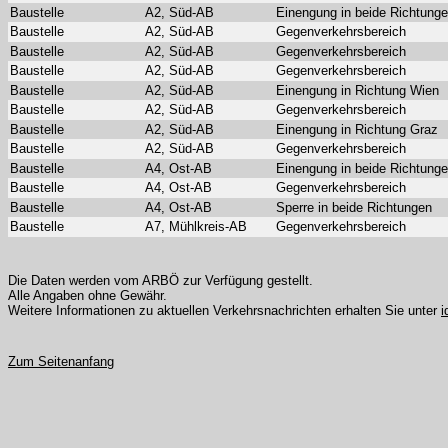
Baustelle
A2, Süd-AB
Einengung in beide Richtung
Baustelle
A2, Süd-AB
Gegenverkehrsbereich
Baustelle
A2, Süd-AB
Gegenverkehrsbereich
Baustelle
A2, Süd-AB
Gegenverkehrsbereich
Baustelle
A2, Süd-AB
Einengung in Richtung Wien
Baustelle
A2, Süd-AB
Gegenverkehrsbereich
Baustelle
A2, Süd-AB
Einengung in Richtung Graz
Baustelle
A2, Süd-AB
Gegenverkehrsbereich
Baustelle
A4, Ost-AB
Einengung in beide Richtung
Baustelle
A4, Ost-AB
Gegenverkehrsbereich
Baustelle
A4, Ost-AB
Sperre in beide Richtungen
Baustelle
A7, Mühlkreis-AB
Gegenverkehrsbereich
Die Daten werden vom ARBÖ zur Verfügung gestellt.
Alle Angaben ohne Gewähr.
Weitere Informationen zu aktuellen Verkehrsnachrichten erhalten Sie unter
i
Zum Seitenanfang