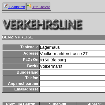
Bearbeiten
zur Ansicht
BENZINPREISE
Tankstelle
Lagerhaus
Adresse
Voelkermarkterstrasse 27
PLZ / Ort
9150
Bleiburg
Bezirk
Völkermarkt
Bundesland
Telefon
Anpsrechpartner
Emailadresse
Premium Benzin
Super+98
Super 95