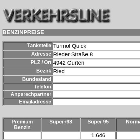
BENZINPREISE
Tankstelle
Turmöl Quick
Adresse
Rieder Straße 8
PLZ / Ort
4942
Gurten
Bezirk
Ried
Bundesland
Telefon
Anpsrechpartner
Emailadresse
Premium
Super+98
Super 95
Norm
Benzin
1.646