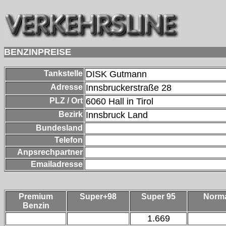
BENZINPREISE
Tankstelle
DISK Gutmann
Adresse
Innsbruckerstraße 28
PLZ / Ort
6060
Hall in Tirol
Bezirk
Innsbruck Land
Bundesland
Telefon
Anpsrechpartner
Emailadresse
Premium
Super+98
Super 95
Norm
Benzin
1.669