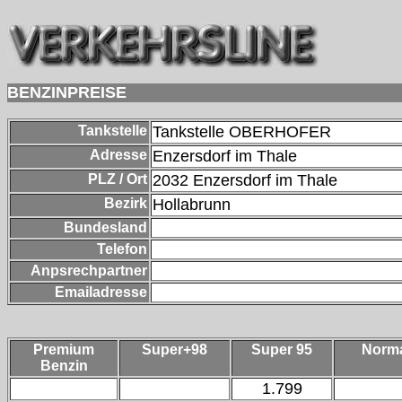
BENZINPREISE
Tankstelle
Tankstelle OBERHOFER
Adresse
Enzersdorf im Thale
PLZ / Ort
2032
Enzersdorf im Thale
Bezirk
Hollabrunn
Bundesland
Telefon
Anpsrechpartner
Emailadresse
Premium
Super+98
Super 95
Norm
Benzin
1.799