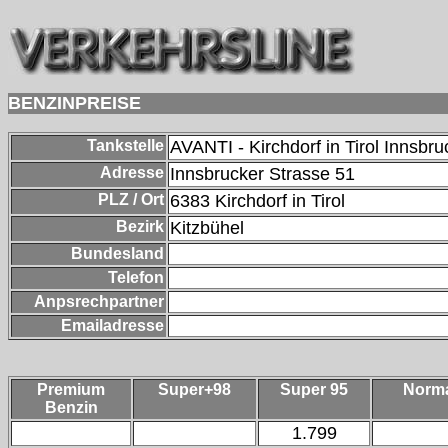
BENZINPREISE
Tankstelle
AVANTI - Kirchdorf in Tirol Innsbr
Adresse
Innsbrucker Strasse 51
PLZ / Ort
6383
Kirchdorf in Tirol
Bezirk
Kitzbühel
Bundesland
Telefon
Anpsrechpartner
Emailadresse
Premium
Super+98
Super 95
Norm
Benzin
1.799