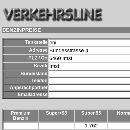
BENZINPREISE
Tankstelle
eni
Adresse
Bundesstrasse 4
PLZ / Ort
6460
Imst
Bezirk
Imst
Bundesland
Telefon
Anpsrechpartner
Emailadresse
Premium
Super+98
Super 95
Norm
Benzin
1.762