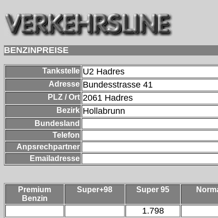
BENZINPREISE
Tankstelle
U2 Hadres
Adresse
Bundesstrasse 41
PLZ / Ort
2061
Hadres
Bezirk
Hollabrunn
Bundesland
Telefon
Anpsrechpartner
Emailadresse
Premium
Super+98
Super 95
Norm
Benzin
1.798