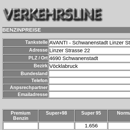
BENZINPREISE
Tankstelle
AVANTI - Schwanenstadt Linzer S
Adresse
Linzer Strasse 22
PLZ / Ort
4690
Schwanenstadt
Bezirk
Vöcklabruck
Bundesland
Telefon
Anpsrechpartner
Emailadresse
Premium
Super+98
Super 95
Norm
Benzin
1.656