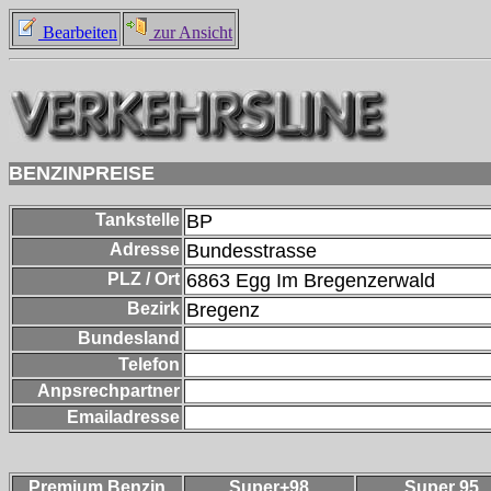
Bearbeiten
zur Ansicht
BENZINPREISE
Tankstelle
BP
Adresse
Bundesstrasse
PLZ / Ort
6863
Egg Im Bregenzerwald
Bezirk
Bregenz
Bundesland
Telefon
Anpsrechpartner
Emailadresse
Premium Benzin
Super+98
Super 95