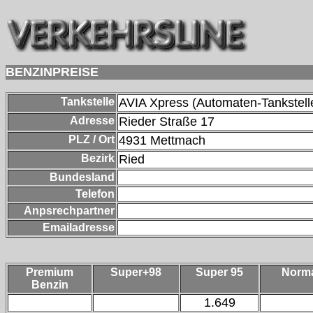
BENZINPREISE
Tankstelle
AVIA Xpress (Automaten-Tankstell
Adresse
Rieder Straße 17
PLZ / Ort
4931
Mettmach
Bezirk
Ried
Bundesland
Telefon
Anpsrechpartner
Emailadresse
Premium
Super+98
Super 95
Norm
Benzin
1.649