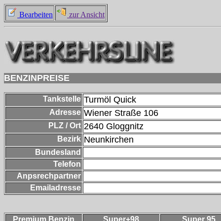
Bearbeiten
zur Ansicht
BENZINPREISE
Tankstelle
Turmöl Quick
Adresse
Wiener Straße 106
PLZ / Ort
2640
Gloggnitz
Bezirk
Neunkirchen
Bundesland
Telefon
Anpsrechpartner
Emailadresse
Premium Benzin
Super+98
Super 95