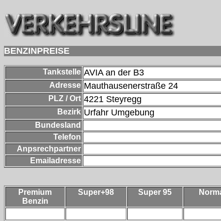
BENZINPREISE
Tankstelle
AVIA an der B3
Adresse
Mauthausenerstraße 24
PLZ / Ort
4221
Steyregg
Bezirk
Urfahr Umgebung
Bundesland
Telefon
Anpsrechpartner
Emailadresse
Premium
Super+98
Super 95
Norm
Benzin