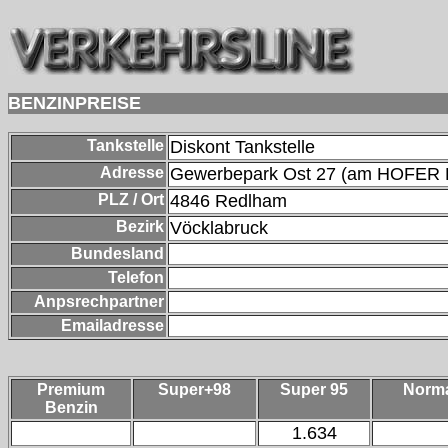
BENZINPREISE
Tankstelle
Diskont Tankstelle
Adresse
Gewerbepark Ost 27 (am HOFER P
PLZ / Ort
4846
Redlham
Bezirk
Vöcklabruck
Bundesland
Telefon
Anpsrechpartner
Emailadresse
Premium
Super+98
Super 95
Norm
Benzin
1.634