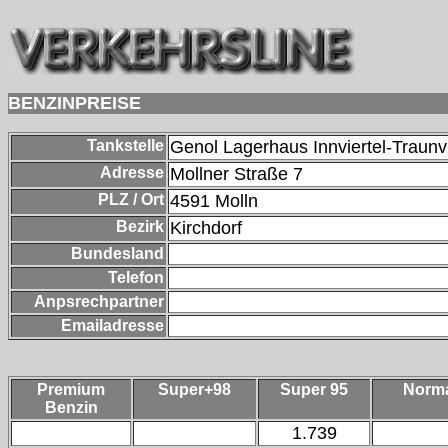
BENZINPREISE
Tankstelle
Genol Lagerhaus Innviertel-Traunvi
Adresse
Mollner Straße 7
PLZ / Ort
4591
Molln
Bezirk
Kirchdorf
Bundesland
Telefon
Anpsrechpartner
Emailadresse
Premium
Super+98
Super 95
Norm
Benzin
1.739