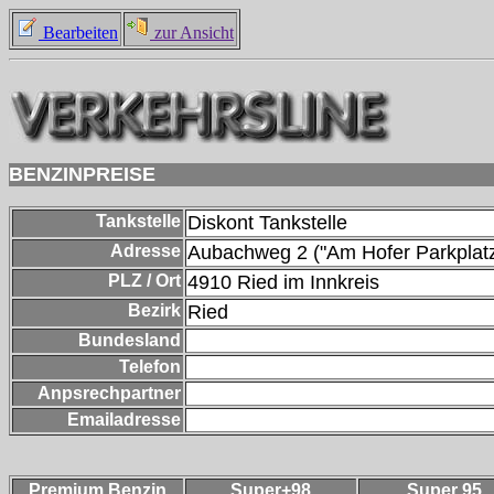
Bearbeiten
zur Ansicht
BENZINPREISE
Tankstelle
Diskont Tankstelle
Adresse
Aubachweg 2 ("Am Hofer Parkplatz
PLZ / Ort
4910
Ried im Innkreis
Bezirk
Ried
Bundesland
Telefon
Anpsrechpartner
Emailadresse
Premium Benzin
Super+98
Super 95