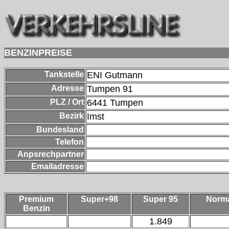
BENZINPREISE
Tankstelle
ENI Gutmann
Adresse
Tumpen 91
PLZ / Ort
6441
Tumpen
Bezirk
Imst
Bundesland
Telefon
Anpsrechpartner
Emailadresse
Premium
Super+98
Super 95
Norm
Benzin
1.849