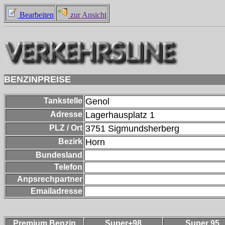
Bearbeiten
zur Ansicht
BENZINPREISE
Tankstelle
Genol
Adresse
Lagerhausplatz 1
PLZ / Ort
3751
Sigmundsherberg
Bezirk
Horn
Bundesland
Telefon
Anpsrechpartner
Emailadresse
Premium Benzin
Super+98
Super 95