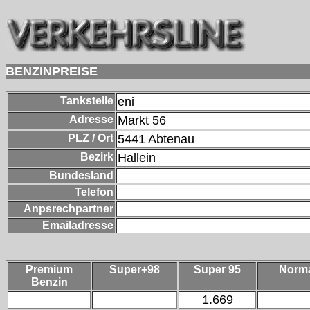
BENZINPREISE
Tankstelle
eni
Adresse
Markt 56
PLZ / Ort
5441
Abtenau
Bezirk
Hallein
Bundesland
Telefon
Anpsrechpartner
Emailadresse
Premium
Super+98
Super 95
Norm
Benzin
1.669