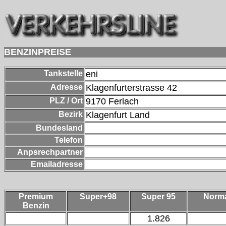
BENZINPREISE
Tankstelle
eni
Adresse
Klagenfurterstrasse 42
PLZ / Ort
9170
Ferlach
Bezirk
Klagenfurt Land
Bundesland
Telefon
Anpsrechpartner
Emailadresse
Premium
Super+98
Super 95
Norm
Benzin
1.826