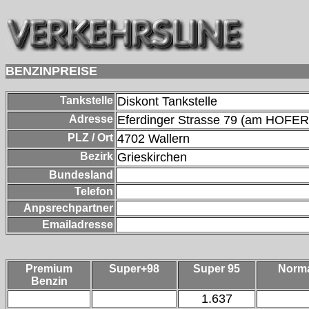
BENZINPREISE
Tankstelle
Diskont Tankstelle
Adresse
Eferdinger Strasse 79 (am HOFER 
PLZ / Ort
4702
Wallern
Bezirk
Grieskirchen
Bundesland
Telefon
Anpsrechpartner
Emailadresse
Premium
Super+98
Super 95
Norm
Benzin
1.637