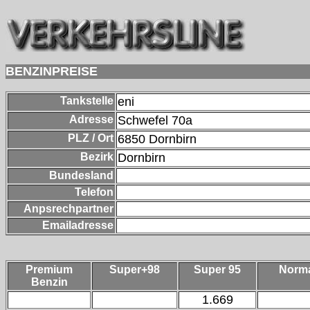
BENZINPREISE
Tankstelle
eni
Adresse
Schwefel 70a
PLZ / Ort
6850
Dornbirn
Bezirk
Dornbirn
Bundesland
Telefon
Anpsrechpartner
Emailadresse
Premium
Super+98
Super 95
Norm
Benzin
1.669