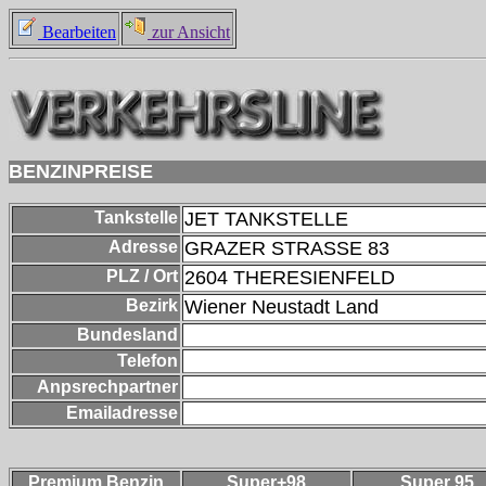
Bearbeiten
zur Ansicht
BENZINPREISE
Tankstelle
JET TANKSTELLE
Adresse
GRAZER STRASSE 83
PLZ / Ort
2604
THERESIENFELD
Bezirk
Wiener Neustadt Land
Bundesland
Telefon
Anpsrechpartner
Emailadresse
Premium Benzin
Super+98
Super 95