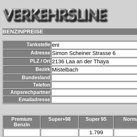
BENZINPREISE
Tankstelle
eni
Adresse
Simon Scheiner Strasse 6
PLZ / Ort
2136
Laa an der Thaya
Bezirk
Mistelbach
Bundesland
Telefon
Anpsrechpartner
Emailadresse
Premium
Super+98
Super 95
Norm
Benzin
1.799