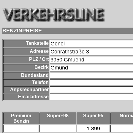
BENZINPREISE
Tankstelle
Genol
Adresse
Conrathstraße 3
PLZ / Ort
3950
Gmuend
Bezirk
Gmünd
Bundesland
Telefon
Anpsrechpartner
Emailadresse
Premium
Super+98
Super 95
Norm
Benzin
1.899