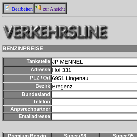
Bearbeiten
zur Ansicht
BENZINPREISE
Tankstelle
JP MENNEL
Adresse
Hof 331
PLZ / Ort
6951
Lingenau
Bezirk
Bregenz
Bundesland
Telefon
Anpsrechpartner
Emailadresse
Premium Benzin
Super+98
Super 95