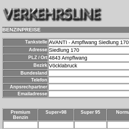
BENZINPREISE
Tankstelle
AVANTI - Ampflwang Siedlung 170
Adresse
Siedlung 170
PLZ / Ort
4843
Ampflwang
Bezirk
Vöcklabruck
Bundesland
Telefon
Anpsrechpartner
Emailadresse
Premium
Super+98
Super 95
Norm
Benzin