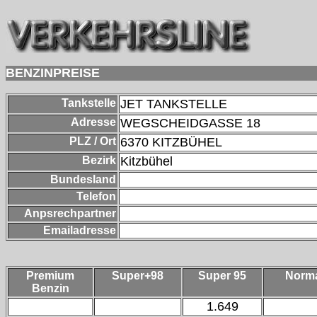
BENZINPREISE
Tankstelle
JET TANKSTELLE
Adresse
WEGSCHEIDGASSE 18
PLZ / Ort
6370
KITZBÜHEL
Bezirk
Kitzbühel
Bundesland
Telefon
Anpsrechpartner
Emailadresse
Premium
Super+98
Super 95
Norm
Benzin
1.649