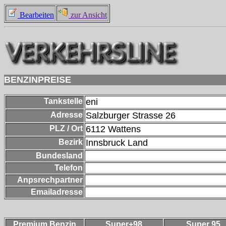
Bearbeiten
zur Ansicht
BENZINPREISE
Tankstelle
eni
Adresse
Salzburger Strasse 26
PLZ / Ort
6112
Wattens
Bezirk
Innsbruck Land
Bundesland
Telefon
Anpsrechpartner
Emailadresse
Premium Benzin
Super+98
Super 95