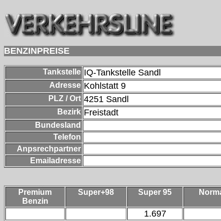
BENZINPREISE
Tankstelle
IQ-Tankstelle Sandl
Adresse
Kohlstatt 9
PLZ / Ort
4251
Sandl
Bezirk
Freistadt
Bundesland
Telefon
Anpsrechpartner
Emailadresse
Premium
Super+98
Super 95
Norm
Benzin
1.697