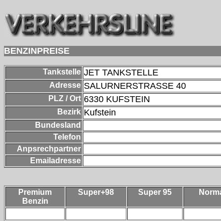
BENZINPREISE
Tankstelle
JET TANKSTELLE
Adresse
SALURNERSTRASSE 40
PLZ / Ort
6330
KUFSTEIN
Bezirk
Kufstein
Bundesland
Telefon
Anpsrechpartner
Emailadresse
Premium
Super+98
Super 95
Norm
Benzin