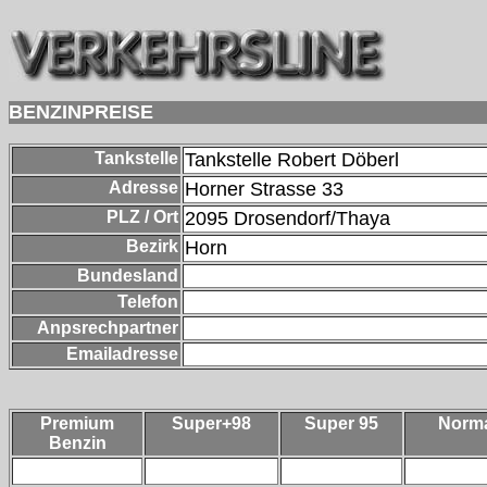
BENZINPREISE
Tankstelle
Tankstelle Robert Döberl
Adresse
Horner Strasse 33
PLZ / Ort
2095
Drosendorf/Thaya
Bezirk
Horn
Bundesland
Telefon
Anpsrechpartner
Emailadresse
Premium
Super+98
Super 95
Norm
Benzin