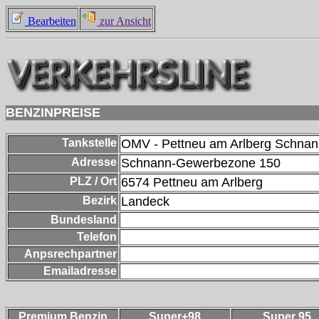
Bearbeiten
zur Ansicht
BENZINPREISE
Tankstelle
OMV - Pettneu am Arlberg Schna
Adresse
Schnann-Gewerbezone 150
PLZ / Ort
6574
Pettneu am Arlberg
Bezirk
Landeck
Bundesland
Telefon
Anpsrechpartner
Emailadresse
Premium Benzin
Super+98
Super 95