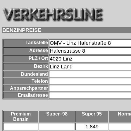
BENZINPREISE
Tankstelle
OMV - Linz Hafenstraße 8
Adresse
Hafenstrasse 8
PLZ / Ort
4020
Linz
Bezirk
Linz Land
Bundesland
Telefon
Anpsrechpartner
Emailadresse
Premium
Super+98
Super 95
Norm
Benzin
1.849