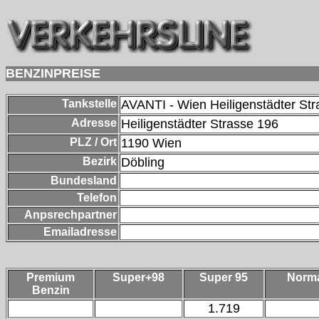
BENZINPREISE
Tankstelle
AVANTI - Wien Heiligenstädter St
Adresse
Heiligenstädter Strasse 196
PLZ / Ort
1190
Wien
Bezirk
Döbling
Bundesland
Telefon
Anpsrechpartner
Emailadresse
Premium
Super+98
Super 95
Norm
Benzin
1.719