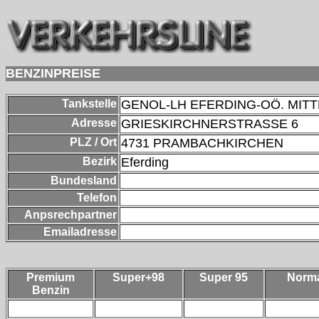
BENZINPREISE
Tankstelle
GENOL-LH EFERDING-OÖ. MITT
Adresse
GRIESKIRCHNERSTRASSE 6
PLZ / Ort
4731
PRAMBACHKIRCHEN
Bezirk
Eferding
Bundesland
Telefon
Anpsrechpartner
Emailadresse
Premium
Super+98
Super 95
Norm
Benzin