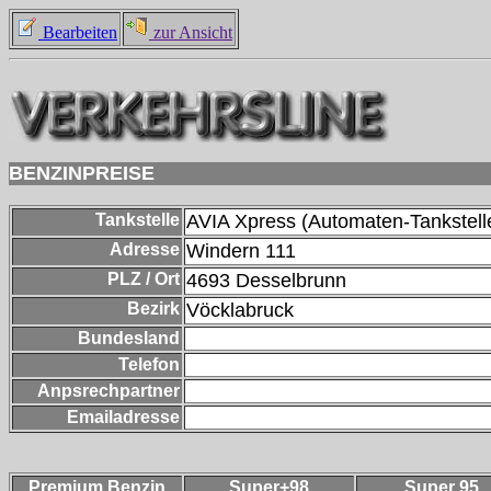
Bearbeiten
zur Ansicht
BENZINPREISE
Tankstelle
AVIA Xpress (Automaten-Tankstell
Adresse
Windern 111
PLZ / Ort
4693
Desselbrunn
Bezirk
Vöcklabruck
Bundesland
Telefon
Anpsrechpartner
Emailadresse
Premium Benzin
Super+98
Super 95