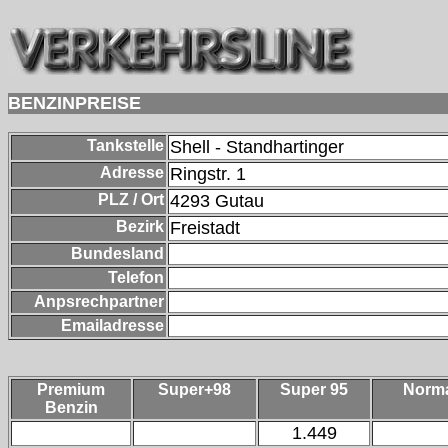
BENZINPREISE
Tankstelle
Shell - Standhartinger
Adresse
Ringstr. 1
PLZ / Ort
4293
Gutau
Bezirk
Freistadt
Bundesland
Telefon
Anpsrechpartner
Emailadresse
Premium
Super+98
Super 95
Norm
Benzin
1.449